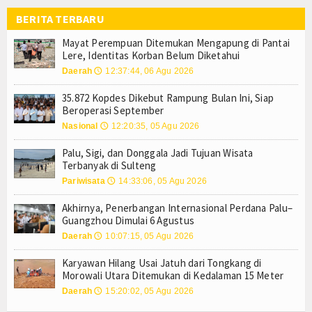
Resmi, Harga Pertamax hingga Pertamax Turbo Turun Mulai
Tokoh
BERITA TERBARU
Pemprov Sulteng Sesalkan Pencabutan Status Tuan Rumah
Mayat Perempuan Ditemukan Mengapung di Pantai Lere, Ide
Mayat Perempuan Ditemukan Mengapung di Pantai
Ceramah
Lere, Identitas Korban Belum Diketahui
Karyawan Hilang Usai Jatuh dari Tongkang di Morowali Uta
Daerah
12:37:44, 06 Agu 2026
🕔
Palu, Sigi, dan Donggala Jadi Tujuan Wisata Terbanyak di S
Hikmah
Akhirnya, Penerbangan Internasional Perdana Palu–Guangz
35.872 Kopdes Dikebut Rampung Bulan Ini, Siap
Index Berita
Suka Rekam Orang Tanpa Izin Buat Konten? Menkomdigi: B
Beroperasi September
Masa Transisi Darurat Gempa Sigi Resmi Berakhir, Fokus 
Nasional
12:20:35, 05 Agu 2026
🕔
Download
Pemprov Sulteng Resmi Layangkan Surat Keberatan atas 
Palu, Sigi, dan Donggala Jadi Tujuan Wisata
Resmi, Harga Pertamax hingga Pertamax Turbo Turun Mulai
Video
Terbanyak di Sulteng
Pemprov Sulteng Sesalkan Pencabutan Status Tuan Rumah
Pariwisata
14:33:06, 05 Agu 2026
🕔
Mayat Perempuan Ditemukan Mengapung di Pantai Lere, Ide
Gallery
Karyawan Hilang Usai Jatuh dari Tongkang di Morowali Uta
Akhirnya, Penerbangan Internasional Perdana Palu–
Guangzhou Dimulai 6 Agustus
Agenda
Palu, Sigi, dan Donggala Jadi Tujuan Wisata Terbanyak di S
Daerah
10:07:15, 05 Agu 2026
🕔
Akhirnya, Penerbangan Internasional Perdana Palu–Guangz
Forum
Karyawan Hilang Usai Jatuh dari Tongkang di
Morowali Utara Ditemukan di Kedalaman 15 Meter
Register
Daerah
15:20:02, 05 Agu 2026
🕔