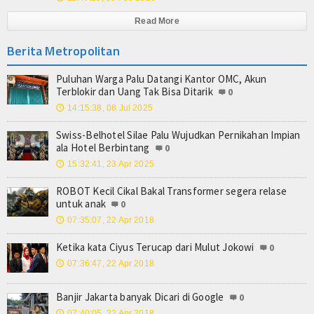
Read More
Berita Metropolitan
Puluhan Warga Palu Datangi Kantor OMC, Akun
Terblokir dan Uang Tak Bisa Ditarik
0
14:15:38, 08 Jul 2025
🕔
Swiss-Belhotel Silae Palu Wujudkan Pernikahan Impian
ala Hotel Berbintang
0
15:32:41, 23 Apr 2025
🕔
ROBOT Kecil Cikal Bakal Transformer segera relase
untuk anak
0
07:35:07, 22 Apr 2018
🕔
Ketika kata Ciyus Terucap dari Mulut Jokowi
0
07:36:47, 22 Apr 2018
🕔
Banjir Jakarta banyak Dicari di Google
0
07:40:05, 22 Apr 2018
🕔