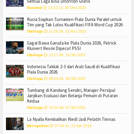
Semua Laga Bisa Ditonton Gratis
Masa Transisi Darurat Gempa Sigi Resmi Berakhi
Tokoh
Nasional
13:20:12, 30 Des 2025
🕔
Pemprov Sulteng Resmi Layangkan Surat Kebera
Resmi, Harga Pertamax hingga Pertamax Turbo Tu
Ceramah
Rusia Siapkan Turnamen Piala Dunia Paralel untuk
Tim yang Tak Lolos Kualifikasi FIFA Word Cup 2026
Pemprov Sulteng Sesalkan Pencabutan Status T
Mayat Perempuan Ditemukan Mengapung di Pantai
Hikmah
Olahraga
11:36:29, 22 Nov 2025
🕔
Karyawan Hilang Usai Jatuh dari Tongkang di Mo
Gagal Bawa Garuda ke Piala Dunia 2026, Patrick
Index Berita
Palu, Sigi, dan Donggala Jadi Tujuan Wisata Terb
Kluivert Resmi Dipecat PSSI
Akhirnya, Penerbangan Internasional Perdana Pa
Olahraga
13:27:46, 16 Okt 2025
🕔
Download
Suka Rekam Orang Tanpa Izin Buat Konten? Menk
Indonesia Takluk 2-3 dari Arab Saudi di Kualifikasi
Masa Transisi Darurat Gempa Sigi Resmi Berakhi
Video
Piala Dunia 2026
Pemprov Sulteng Resmi Layangkan Surat Kebera
Olahraga
09:00:44, 09 Okt 2025
🕔
Resmi, Harga Pertamax hingga Pertamax Turbo Tu
Gallery
Pemprov Sulteng Sesalkan Pencabutan Status T
Tumbang di Kandang Sendiri, Manajer Persipal
Janjikan Evaluasi dan Belanja Pemain di Putaran
Agenda
Mayat Perempuan Ditemukan Mengapung di Pantai
Kedua
Karyawan Hilang Usai Jatuh dari Tongkang di Mo
Olahraga
10:44:48, 07 Okt 2025
🕔
Forum
La Nyalla Kembalikan Riedl Jadi Pelatih Timnas
Register
Metropolitan
07:44:01, 22 Apr 2018
🕔