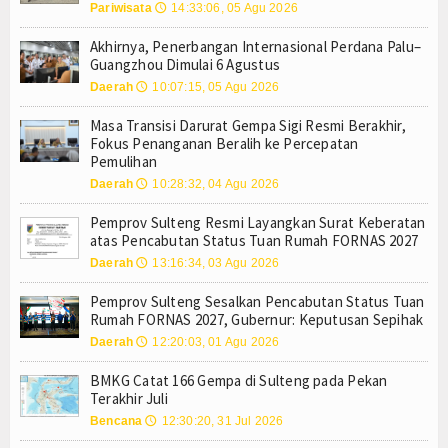
Pariwisata
Karyawan Hilang Usai Jatuh dari Tongkang di Mo
14:33:06, 05 Agu 2026
🕔
Tokoh
Palu, Sigi, dan Donggala Jadi Tujuan Wisata Terb
Akhirnya, Penerbangan Internasional Perdana Palu–
Akhirnya, Penerbangan Internasional Perdana Pa
Ceramah
Guangzhou Dimulai 6 Agustus
Suka Rekam Orang Tanpa Izin Buat Konten? Menk
Daerah
10:07:15, 05 Agu 2026
🕔
180 Gempa di Sulteng Tercatat pada Minggu Per
Hikmah
Masa Transisi Darurat Gempa Sigi Resmi Berakhir,
Perhatikan Kualitas Air, Depot di Palu Diminta Pe
Fokus Penanganan Beralih ke Percepatan
Index Berita
Mahasiswi Asal Morut Meninggal di Kos Palu, Kelu
Pemulihan
Usai Palu–Guangzhou, Sulteng Bidik Rute Internas
Daerah
10:28:32, 04 Agu 2026
🕔
Download
Mayat Perempuan Ditemukan Mengapung di Pantai
Pemprov Sulteng Resmi Layangkan Surat Keberatan
Karyawan Hilang Usai Jatuh dari Tongkang di Mo
Video
atas Pencabutan Status Tuan Rumah FORNAS 2027
Palu, Sigi, dan Donggala Jadi Tujuan Wisata Terb
Daerah
13:16:34, 03 Agu 2026
🕔
Akhirnya, Penerbangan Internasional Perdana Pa
Gallery
Suka Rekam Orang Tanpa Izin Buat Konten? Menk
Pemprov Sulteng Sesalkan Pencabutan Status Tuan
Rumah FORNAS 2027, Gubernur: Keputusan Sepihak
Agenda
180 Gempa di Sulteng Tercatat pada Minggu Per
Daerah
12:20:03, 01 Agu 2026
🕔
Perhatikan Kualitas Air, Depot di Palu Diminta Pe
Forum
BMKG Catat 166 Gempa di Sulteng pada Pekan
Terakhir Juli
Register
Bencana
12:30:20, 31 Jul 2026
🕔