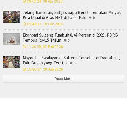
09:05:24, 08 Apr 2026
🕔
Jelang Ramadan, Satgas Sapu Bersih Temukan Minyak
Kita Dijual di Atas HET di Pasar Palu
0
09:46:13, 10 Feb 2026
🕔
Ekonomi Sulteng Tumbuh 8,47 Persen di 2025, PDRB
Tembus Rp415 Triliun
0
11:26:59, 07 Feb 2026
🕔
Mayoritas Swalayan di Sulteng Tersebar di Daerah Ini,
Palu Bukan yang Teratas
0
15:36:37, 29 Jan 2026
🕔
Read More
© 2026 Copyright
Likeindonesia
. All Rights reserved.
Develop by
PT. Rahayu Visual Nusantara
. Powered by
PT. Rahayu Visual Nusantara
.