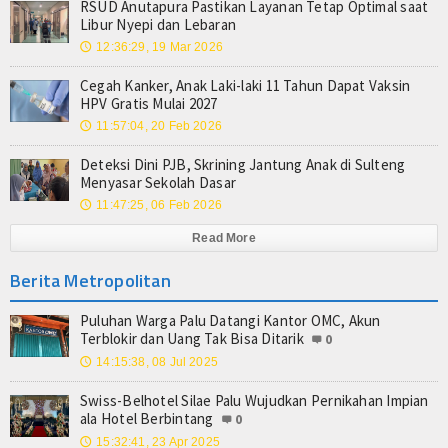
RSUD Anutapura Pastikan Layanan Tetap Optimal saat
Libur Nyepi dan Lebaran
12:36:29, 19 Mar 2026
🕔
Cegah Kanker, Anak Laki-laki 11 Tahun Dapat Vaksin
HPV Gratis Mulai 2027
11:57:04, 20 Feb 2026
🕔
Deteksi Dini PJB, Skrining Jantung Anak di Sulteng
Menyasar Sekolah Dasar
11:47:25, 06 Feb 2026
🕔
Read More
Berita Metropolitan
Puluhan Warga Palu Datangi Kantor OMC, Akun
Terblokir dan Uang Tak Bisa Ditarik
0
14:15:38, 08 Jul 2025
🕔
Swiss-Belhotel Silae Palu Wujudkan Pernikahan Impian
ala Hotel Berbintang
0
15:32:41, 23 Apr 2025
🕔