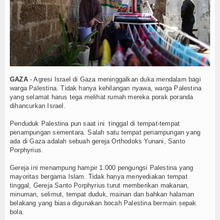
i: Bisa Langgar UU PDP
Tokoh
kus Penanganan Beralih ke Percepatan Pemulihan
atas Pencabutan Status Tuan Rumah FORNAS 2027
Ceramah
Mulai 1 Agustus
Rumah FORNAS 2027, Gubernur: Keputusan Sepihak
Hikmah
, Identitas Korban Belum Diketahui
Index Berita
i Utara Ditemukan di Kedalaman 15 Meter
GAZA
- Agresi Israel di Gaza meninggalkan duka mendalam bagi
 di Sulteng
35.872 Kopdes Dikebut Rampung Bulan Ini, Siap Beropera
warga Palestina. Tidak hanya kehilangan nyawa, warga Palestina
Download
yang selamat harus tega melihat rumah mereka porak poranda
uangzhou Dimulai 6 Agustus
dihancurkan Israel.
i: Bisa Langgar UU PDP
Video
kus Penanganan Beralih ke Percepatan Pemulihan
Penduduk Palestina pun saat ini tinggal di tempat-tempat
penampungan sementara. Salah satu tempat penampungan yang
atas Pencabutan Status Tuan Rumah FORNAS 2027
Gallery
ada di Gaza adalah sebuah gereja Orthodoks Yunani, Santo
Mulai 1 Agustus
Porphyrius.
Rumah FORNAS 2027, Gubernur: Keputusan Sepihak
Agenda
Gereja ini menampung hampir 1.000 pengungsi Palestina yang
, Identitas Korban Belum Diketahui
mayoritas bergama Islam. Tidak hanya menyediakan tempat
Forum
tinggal, Gereja Santo Porphyrius turut memberikan makanan,
minuman, selimut, tempat duduk, mainan dan bahkan halaman
Register
belakang yang biasa digunakan bocah Palestina bermain sepak
bola.