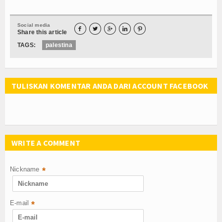
Social media





Share this article
TAGS:
palestina
TULISKAN KOMENTAR ANDA DARI ACCOUNT FACEBOOK
WRITE A COMMENT
Nickname
*
E-mail
*