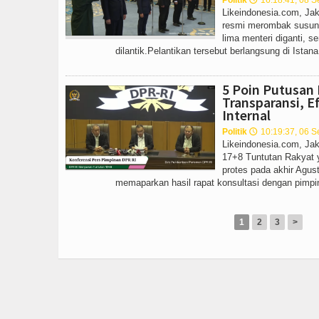
Politik
16:18:41, 08 
🕔
Likeindonesia.com, Jak
resmi merombak susun
lima menteri diganti, s
dilantik.Pelantikan tersebut berlangsung di Istana 
5 Poin Putusan
Transparansi, E
Internal
Politik
10:19:37, 06 
🕔
Likeindonesia.com, Ja
17+8 Tuntutan Rakyat 
protes pada akhir Agu
memaparkan hasil rapat konsultasi dengan pimpinan
1
2
3
>