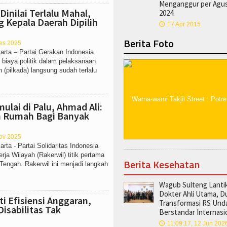
Menganggur per Agu
Dinilai Terlalu Mahal,
2024.
 Kepala Daerah Dipilih
17 Apr 2015
🕔
Berita Foto
Des 2025
arta – Partai Gerakan Indonesia
 biaya politik dalam pelaksanaan
 (pilkada) langsung sudah terlalu
ulai di Palu, Ahmad Ali:
h Rumah Bagi Banyak
Nov 2025
rta - Partai Solidaritas Indonesia
ja Wilayah (Rakerwil) titik pertama
Berita Kesehatan
 Tengah. Rakerwil ini menjadi langkah
Wagub Sulteng Lanti
Dokter Ahli Utama, 
i Efisiensi Anggaran,
Transformasi RS Und
isabilitas Tak
Berstandar Internasi
11:09:17, 12 Jun 202
🕔