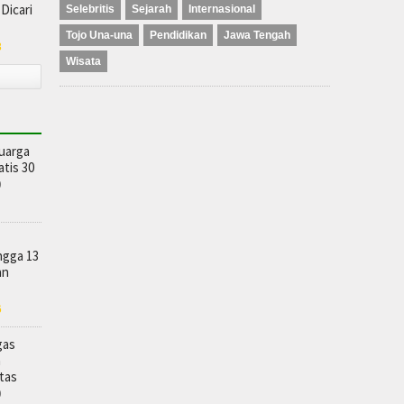
Dicari
Selebritis
Sejarah
Internasional
Tojo Una-una
Pendidikan
Jawa Tengah
8
Wisata
luarga
tis 30
0
ngga 13
an
6
gas
n
Atas
0