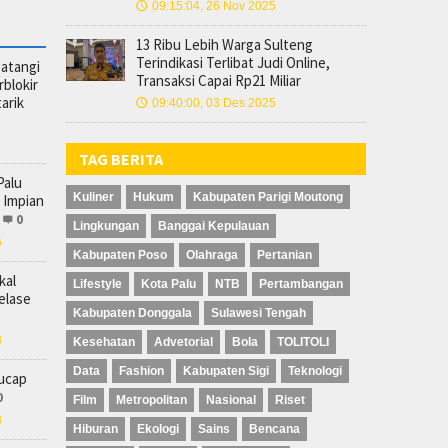
09:15:04, 26 Nov 2025
🕔
13 Ribu Lebih Warga Sulteng
Terindikasi Terlibat Judi Online,
atangi
Transaksi Capai Rp21 Miliar
blokir
arik
09:40:00, 03 Des 2025
🕔
TAG BERITA
Palu
Kuliner
Hukum
Kabupaten Parigi Moutong
 Impian
0
Lingkungan
Banggai Kepulauan
5
Kabupaten Poso
Olahraga
Pertanian
kal
Lifestyle
Kota Palu
NTB
Pertambangan
elase
Kabupaten Donggala
Sulawesi Tengah
8
Kesehatan
Advetorial
Bola
TOLITOLI
Data
Fashion
Kabupaten Sigi
Teknologi
rucap
0
Film
Metropolitan
Nasional
Riset
8
Hiburan
Ekologi
Sains
Bencana