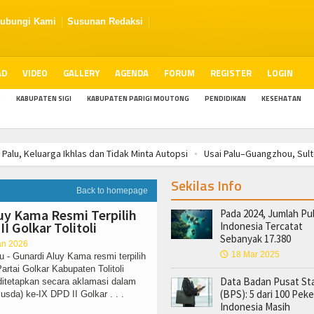
ubungi Kami
Susunan Redaksi
AD
VIDEO
GALLERY
AGENDA
FORUM
REGISTER
LOGIN
O
KABUPATEN SIGI
KABUPATEN PARIGI MOUTONG
PENDIDIKAN
KESEHATAN
Palu, Keluarga Ikhlas dan Tidak Minta Autopsi
Usai Palu–Guangzhou, Sulte
Ini, Siap Beroperasi September
Akhirnya, Penerbangan Internasional P
Sekilas Info
Palu, Keluarga Ikhlas dan Tidak Minta Autopsi
Usai Palu–Guangzhou, Sulte
Back to homepage
Ini, Siap Beroperasi September
Akhirnya, Penerbangan Internasional P
uy Kama Resmi Terpilih
Pada 2024, Jumlah Pul
Palu, Keluarga Ikhlas dan Tidak Minta Autopsi
Usai Palu–Guangzhou, Sulte
I Golkar Tolitoli
Indonesia Tercatat
Ini, Siap Beroperasi September
Akhirnya, Penerbangan Internasional P
Sebanyak 17.380
an 2026
18 Mar 2025
🕔
u - Gunardi Aluy Kama resmi terpilih
rtai Golkar Kabupaten Tolitoli
Data Badan Pusat Sta
ditetapkan secara aklamasi dalam
(BPS): 5 dari 100 Peke
da) ke-IX DPD II Golkar . . .
Indonesia Masih