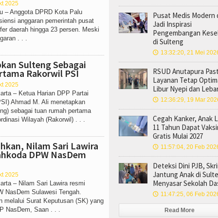
kt 2025
lu – Anggota DPRD Kota Palu
Pusat Medis Modern d
isiensi anggaran pemerintah pusat
Jadi Inspirasi
er daerah hingga 23 persen. Meski
Pengembangan Kese
ran . . .
di Sulteng
13:32:20, 21 Mei 202
🕔
pkan Sulteng Sebagai
RSUD Anutapura Past
tama Rakorwil PSI
Layanan Tetap Optima
kt 2025
Libur Nyepi dan Leba
arta – Ketua Harian DPP Partai
12:36:29, 19 Mar 202
🕔
(PSI) Ahmad M. Ali menetapkan
eng) sebagai tuan rumah pertama
Cegah Kanker, Anak La
inasi Wilayah (Rakorwil) . . .
11 Tahun Dapat Vaks
Gratis Mulai 2027
hkan, Nilam Sari Lawira
11:57:04, 20 Feb 202
🕔
Nahkoda DPW NasDem
Deteksi Dini PJB, Skr
Jantung Anak di Sult
kt 2025
Menyasar Sekolah Da
arta – Nilam Sari Lawira resmi
W NasDem Sulawesi Tengah.
11:47:25, 06 Feb 202
🕔
n melalui Surat Keputusan (SK) yang
P NasDem, Saan . . .
Read More