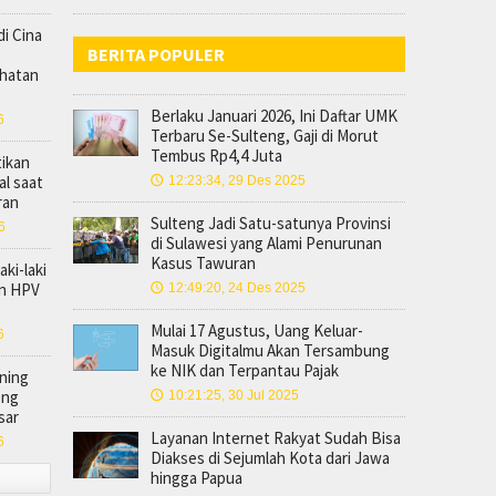
i Cina
BERITA POPULER
hatan
Berlaku Januari 2026, Ini Daftar UMK
6
Terbaru Se-Sulteng, Gaji di Morut
Tembus Rp4,4 Juta
ikan
l saat
12:23:34, 29 Des 2025
🕔
ran
Sulteng Jadi Satu-satunya Provinsi
6
di Sulawesi yang Alami Penurunan
Kasus Tawuran
ki-laki
in HPV
12:49:20, 24 Des 2025
🕔
Mulai 17 Agustus, Uang Keluar-
6
Masuk Digitalmu Akan Tersambung
ke NIK dan Terpantau Pajak
ining
eng
10:21:25, 30 Jul 2025
🕔
sar
Layanan Internet Rakyat Sudah Bisa
6
Diakses di Sejumlah Kota dari Jawa
hingga Papua