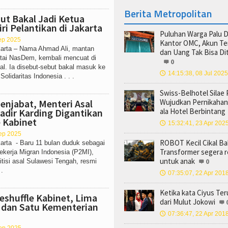
Berita Metropolitan
ut Bakal Jadi Ketua
ri Pelantikan di Jakarta
Puluhan Warga Palu D
ep 2025
Kantor OMC, Akun Ter
karta – Nama Ahmad Ali, mantan
dan Uang Tak Bisa Dit
tai NasDem, kembali mencuat di
0
nal. Ia disebut-sebut bakal masuk ke
14:15:38, 08 Jul 2025
🕔
Solidaritas Indonesia . . .
Swiss-Belhotel Silae 
enjabat, Menteri Asal
Wujudkan Pernikahan
adir Karding Digantikan
ala Hotel Berbintang
 Kabinet
15:32:41, 23 Apr 202
🕔
Sep 2025
ROBOT Kecil Cikal Ba
arta - Baru 11 bulan duduk sebagai
Transformer segera r
ekerja Migran Indonesia (P2MI),
untuk anak
itisi asal Sulawesi Tengah, resmi
0
 .
07:35:07, 22 Apr 201
🕔
Ketika kata Ciyus Te
eshuffle Kabinet, Lima
dari Mulut Jokowi
i dan Satu Kementerian
07:36:47, 22 Apr 201
🕔