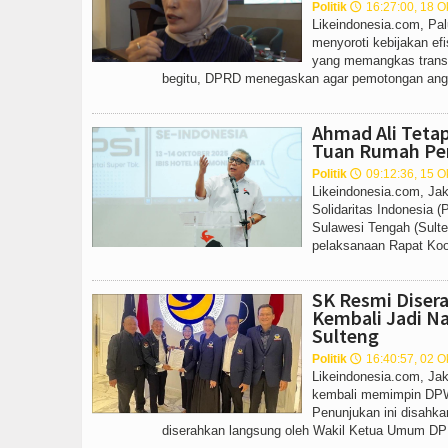
Politik
16:27:00, 18 O
🕔
Likeindonesia.com, Pa
menyoroti kebijakan ef
yang memangkas transf
begitu, DPRD menegaskan agar pemotongan angga
Ahmad Ali Teta
Tuan Rumah Per
Politik
09:12:36, 15 O
🕔
Likeindonesia.com, Jak
Solidaritas Indonesia 
Sulawesi Tengah (Sult
pelaksanaan Rapat Koord
SK Resmi Disera
Kembali Jadi 
Sulteng
Politik
16:40:57, 02 O
🕔
Likeindonesia.com, Jak
kembali memimpin DP
Penunjukan ini disahka
diserahkan langsung oleh Wakil Ketua Umum DP