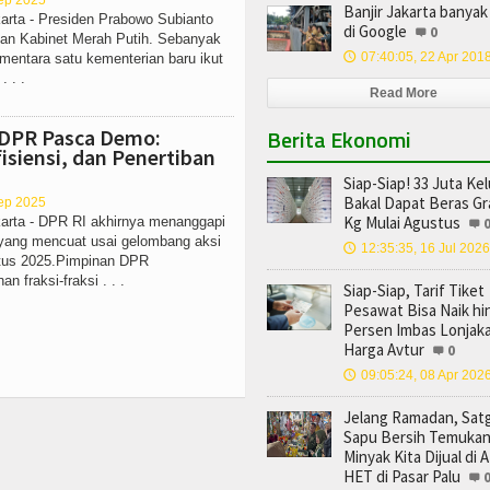
Sep 2025
Banjir Jakarta banyak 
arta - Presiden Prabowo Subianto
di Google
0
an Kabinet Merah Putih. Sebanyak
07:40:05, 22 Apr 201
ementara satu kementerian baru ikut
🕔
. . .
Read More
Berita Ekonomi
 DPR Pasca Demo:
fisiensi, dan Penertiban
Siap-Siap! 33 Juta Ke
Bakal Dapat Beras Gra
Sep 2025
Kg Mulai Agustus
karta - DPR RI akhirnya menanggapi
yang mencuat usai gelombang aksi
12:35:35, 16 Jul 2026
🕔
stus 2025.Pimpinan DPR
 fraksi-fraksi . . .
Siap-Siap, Tarif Tiket
Pesawat Bisa Naik hi
Persen Imbas Lonjak
Harga Avtur
0
09:05:24, 08 Apr 202
🕔
Jelang Ramadan, Sat
Sapu Bersih Temuka
Minyak Kita Dijual di 
HET di Pasar Palu