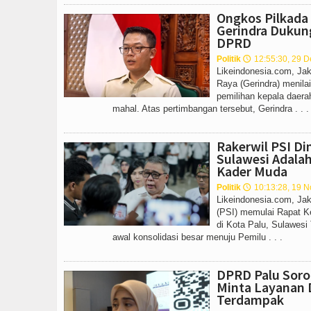
Ongkos Pilkada 
Gerindra Dukung
DPRD
Politik
12:55:30, 29 
🕔
Likeindonesia.com, Jak
Raya (Gerindra) menilai
pemilihan kepala daerah
mahal. Atas pertimbangan tersebut, Gerindra . . .
Rakerwil PSI Dim
Sulawesi Adala
Kader Muda
Politik
10:13:28, 19 
🕔
Likeindonesia.com, Jaka
(PSI) memulai Rapat Ker
di Kota Palu, Sulawesi
awal konsolidasi besar menuju Pemilu . . .
DPRD Palu Sorot
Minta Layanan D
Terdampak