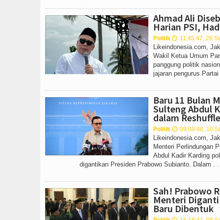
Ahmad Ali Diseb
Harian PSI, Hadi
Politik
11:45:47, 26 S
🕔
Likeindonesia.com, Ja
Wakil Ketua Umum Par
panggung politik nasio
jajaran pengurus Partai 
Baru 11 Bulan M
Sulteng Abdul K
dalam Reshuffle
Politik
09:09:48, 10 
🕔
Likeindonesia.com, Jak
Menteri Perlindungan P
Abdul Kadir Karding pol
digantikan Presiden Prabowo Subianto. Dalam . .
Sah! Prabowo R
Menteri Digant
Baru Dibentuk