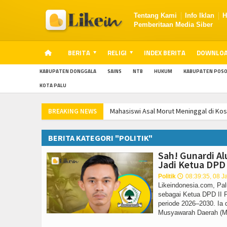
Tentang Kami
Info Iklan
H
Pemberitaan Media Siber
BERITA
RELIGI
INDEX BERITA
DOWNLO
KABUPATEN DONGGALA
SAINS
NTB
HUKUM
KABUPATEN POS
KOTA PALU
Mahasiswi Asal Morut Meninggal di Kos 
BREAKING NEWS
35.872 Kopdes Dikebut Rampung Bulan 
Mahasiswi Asal Morut Meninggal di Kos 
BERITA KATEGORI "POLITIK"
35.872 Kopdes Dikebut Rampung Bulan 
Sah! Gunardi Al
Mahasiswi Asal Morut Meninggal di Kos 
Jadi Ketua DPD I
35.872 Kopdes Dikebut Rampung Bulan 
Politik
08:39:35, 08 J
🕔
Likeindonesia.com, Pal
sebagai Ketua DPD II Pa
periode 2026–2030. Ia 
Musyawarah Daerah (Mus