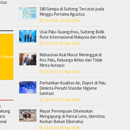
stus
180 Gempa di Sulteng Tercatat pada
Minggu Pertama Agustus
12:42:56, 08 Agu 2026
🕔
Usai Palu–Guangzhou, Sulteng Bidik
Rute Internasional Malaysia dan India
11:51:41, 07 Agu 2026
🕔
Mahasiswi Asal Morut Meninggal di
Kos Palu, Keluarga Ikhlas dan Tidak
Minta Autopsi
13:33:13, 07 Agu 2026
🕔
Perhatikan Kualitas Air, Depot di Palu
Diminta Penuhi Standar Higiene
Sanitasi
13:53:03, 07 Agu 2026
🕔
k
Dukung
Mayat Perempuan Ditemukan
ata
Mengapung di Pantai Lere, Identitas
onal
Korban Belum Diketahui
6
12:37:44, 06 Agu 2026
🕔