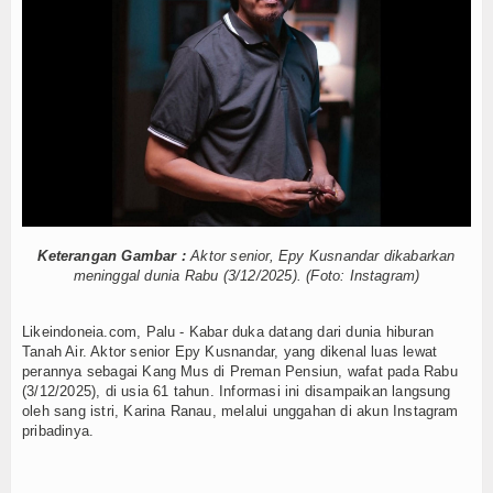
Bisa Langgar UU PDP
Tokoh
 Penanganan Beralih ke Percepatan Pemulihan
 Pencabutan Status Tuan Rumah FORNAS 2027
Ceramah
i 1 Agustus
h FORNAS 2027, Gubernur: Keputusan Sepihak
Hikmah
entitas Korban Belum Diketahui
Index Berita
ara Ditemukan di Kedalaman 15 Meter
Sulteng
35.872 Kopdes Dikebut Rampung Bulan Ini, Siap Beroperasi S
Download
zhou Dimulai 6 Agustus
Bisa Langgar UU PDP
Keterangan Gambar :
Aktor senior, Epy Kusnandar dikabarkan
Video
 Penanganan Beralih ke Percepatan Pemulihan
meninggal dunia Rabu (3/12/2025). (Foto: Instagram)
 Pencabutan Status Tuan Rumah FORNAS 2027
Gallery
i 1 Agustus
Likeindoneia.com, Palu - Kabar duka datang dari dunia hiburan
Tanah Air. Aktor senior Epy Kusnandar, yang dikenal luas lewat
h FORNAS 2027, Gubernur: Keputusan Sepihak
Agenda
perannya sebagai Kang Mus di Preman Pensiun, wafat pada Rabu
entitas Korban Belum Diketahui
(3/12/2025), di usia 61 tahun. Informasi ini disampaikan langsung
Forum
oleh sang istri, Karina Ranau, melalui unggahan di akun Instagram
pribadinya.
Register