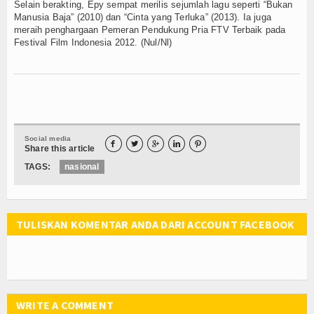
Selain berakting, Epy sempat merilis sejumlah lagu seperti “Bukan
Manusia Baja” (2010) dan “Cinta yang Terluka” (2013). Ia juga
meraih penghargaan Pemeran Pendukung Pria FTV Terbaik pada
Festival Film Indonesia 2012. (Nul/Nl)
Social media





Share this article
TAGS:
nasional
TULISKAN KOMENTAR ANDA DARI ACCOUNT FACEBOOK
WRITE A COMMENT