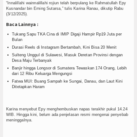
Login
“Innalillahi wainnalillahi rojiun telah berpulang ke Rahmatullah Epy
Kusnandar bin Erning Sutarsa,” tulis Karina Ranau, dikutip Rabu
(3/12/2025).
Baca Lainnya :
Tukang Sapu TKA Cina di IMIP Digaji Hampir Rp19 Juta per
Bulan
Durasi Reels di Instagram Bertambah, Kini Bisa 20 Menit
Sulteng Unggul di Sulawesi, Masuk Deretan Provinsi dengan
Desa Maju Terbanyak
Banjir hingga Longsor di Sumatera Tewaskan 174 Orang, Lebih
dari 12 Ribu Keluarga Mengungsi
Fatwa MUI: Buang Sampah ke Sungai, Danau, dan Laut Kini
Ditetapkan Haram
Karina menyebut Epy menghembuskan napas terakhir pukul 14.24
WIB. Hingga kini, belum ada penjelasan resmi mengenai penyebab
meninggalnya.