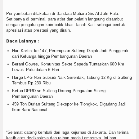
Login
Penyambutan dilakukan di Bandara Mutiara Sis Al Jufri Palu.
Setibanya di terminal, para atlet dan pelatih langsung disambut
dengan pengalungan kain batik khas Tanah Kaili sebagai bentuk
apresiasi atas prestasi yang diraih.
Baca Lainnya :
Hari Kartini ke-147, Perempuan Sulteng Diajak Jadi Penggerak
dari Keluarga hingga Pembangunan Daerah
Berani Gowes, Komunitas Sekte Sepeda Tuntaskan 600 Km
Luwuk–Palu dalam 6 Hari
Harga LPG Non Subsidi Naik Serentak, Tabung 12 Kg di Sulteng
Tembus Rp 230 Ribu
Ketua DPRD se-Sulteng Dorong Penguatan Sinergi
Pembangunan Daerah
459 Ton Durian Sulteng Diekspor ke Tiongkok, Digadang Jadi
Ikon Baru Nasional
“Selamat datang kembali dari laga kejurnas di Jakarta. Dan terima
kasih atas dedikasinya dan raihan medali emasnya. Ini baru