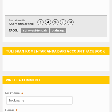
Social media





Share this article
TAGS:
sulawesi-tengah
olahraga
TULISKAN KOMENTAR ANDA DARI ACCOUNT FACEBOOK
WRITE A COMMENT
Nickname
*
E-mail
*