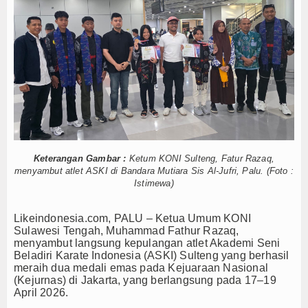
Palu, Sigi, dan Donggala Jadi Tujuan Wisata Terb
Tokoh
Akhirnya, Penerbangan Internasional Perdana Pa
Suka Rekam Orang Tanpa Izin Buat Konten? Menk
Ceramah
Masa Transisi Darurat Gempa Sigi Resmi Berakhi
Perhatikan Kualitas Air, Depot di Palu Diminta Pe
Hikmah
Mahasiswi Asal Morut Meninggal di Kos Palu, Kelu
Index Berita
Usai Palu–Guangzhou, Sulteng Bidik Rute Internas
Mayat Perempuan Ditemukan Mengapung di Pantai
Download
Karyawan Hilang Usai Jatuh dari Tongkang di Mo
Palu, Sigi, dan Donggala Jadi Tujuan Wisata Terb
Keterangan Gambar :
Ketum KONI Sulteng, Fatur Razaq,
Video
menyambut atlet ASKI di Bandara Mutiara Sis Al-Jufri, Palu. (Foto :
Akhirnya, Penerbangan Internasional Perdana Pa
Istimewa)
Suka Rekam Orang Tanpa Izin Buat Konten? Menk
Gallery
Masa Transisi Darurat Gempa Sigi Resmi Berakhi
L
ikeindonesia.com, PALU – Ketua Umum KONI
Agenda
Perhatikan Kualitas Air, Depot di Palu Diminta Pe
Sulawesi Tengah, Muhammad Fathur Razaq,
Mahasiswi Asal Morut Meninggal di Kos Palu, Kelu
menyambut langsung kepulangan atlet Akademi Seni
Forum
Beladiri Karate Indonesia (ASKI) Sulteng yang berhasil
meraih dua medali emas pada Kejuaraan Nasional
(Kejurnas) di Jakarta, yang berlangsung pada 17–19
Register
April 2026.