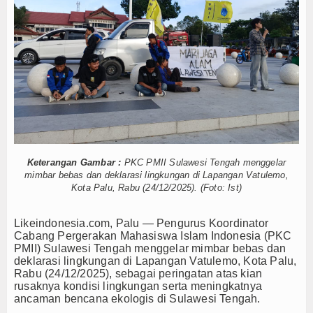
 Identitas Korban Belum Diketahui
Tokoh
 Utara Ditemukan di Kedalaman 15 Meter
di Sulteng
35.872 Kopdes Dikebut Rampung Bulan Ini, Siap Beroperas
Ceramah
angzhou Dimulai 6 Agustus
: Bisa Langgar UU PDP
Hikmah
Agustus
Index Berita
tandar Higiene Sanitasi
khlas dan Tidak Minta Autopsi
Download
Malaysia dan India
 Identitas Korban Belum Diketahui
Keterangan Gambar :
PKC PMII Sulawesi Tengah menggelar
Video
 Utara Ditemukan di Kedalaman 15 Meter
mimbar bebas dan deklarasi lingkungan di Lapangan Vatulemo,
Kota Palu, Rabu (24/12/2025). (Foto: Ist)
di Sulteng
35.872 Kopdes Dikebut Rampung Bulan Ini, Siap Beroperas
Gallery
angzhou Dimulai 6 Agustus
Likeindonesia.com, Palu — Pengurus Koordinator
: Bisa Langgar UU PDP
Agenda
Cabang Pergerakan Mahasiswa Islam Indonesia (PKC
Agustus
PMII) Sulawesi Tengah menggelar mimbar bebas dan
Forum
deklarasi lingkungan di Lapangan Vatulemo, Kota Palu,
Rabu (24/12/2025), sebagai peringatan atas kian
Register
rusaknya kondisi lingkungan serta meningkatnya
ancaman bencana ekologis di Sulawesi Tengah.