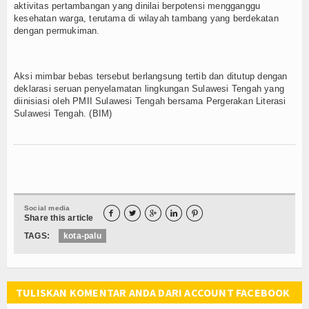
aktivitas pertambangan yang dinilai berpotensi mengganggu
kesehatan warga, terutama di wilayah tambang yang berdekatan
dengan permukiman.
Aksi mimbar bebas tersebut berlangsung tertib dan ditutup dengan
deklarasi seruan penyelamatan lingkungan Sulawesi Tengah yang
diinisiasi oleh PMII Sulawesi Tengah bersama Pergerakan Literasi
Sulawesi Tengah. (BIM)
Social media





Share this article
TAGS:
kota-palu
TULISKAN KOMENTAR ANDA DARI ACCOUNT FACEBOOK