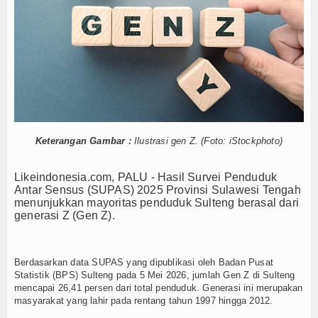
 Bisa Langgar UU PDP
Tokoh
s Penanganan Beralih ke Percepatan Pemulihan
as Pencabutan Status Tuan Rumah FORNAS 2027
Ceramah
ai 1 Agustus
ah FORNAS 2027, Gubernur: Keputusan Sepihak
Hikmah
Identitas Korban Belum Diketahui
Index Berita
Utara Ditemukan di Kedalaman 15 Meter
 Sulteng
35.872 Kopdes Dikebut Rampung Bulan Ini, Siap Beroperasi 
Download
Keterangan Gambar :
Ilustrasi gen Z. (Foto: iStockphoto)
gzhou Dimulai 6 Agustus
 Bisa Langgar UU PDP
Video
s Penanganan Beralih ke Percepatan Pemulihan
Likeindonesia.com, PALU -
Hasil Survei Penduduk
Antar Sensus (SUPAS) 2025 Provinsi Sulawesi Tengah
as Pencabutan Status Tuan Rumah FORNAS 2027
Gallery
menunjukkan mayoritas penduduk Sulteng berasal dari
ai 1 Agustus
generasi Z (Gen Z).
ah FORNAS 2027, Gubernur: Keputusan Sepihak
Agenda
Identitas Korban Belum Diketahui
Forum
Berdasarkan data SUPAS yang dipublikasi oleh Badan Pusat
Statistik (BPS) Sulteng pada 5 Mei 2026, jumlah Gen Z di Sulteng
mencapai 26,41 persen dari total penduduk. Generasi ini merupakan
Register
masyarakat yang lahir pada rentang tahun 1997 hingga 2012.