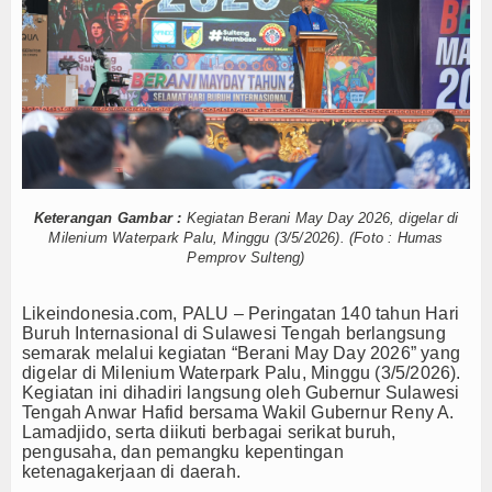
Karyawan Hilang Usai Jatuh dari Tongkang di Mo
Tokoh
Palu, Sigi, dan Donggala Jadi Tujuan Wisata Terb
Akhirnya, Penerbangan Internasional Perdana Pa
Ceramah
Suka Rekam Orang Tanpa Izin Buat Konten? Menk
180 Gempa di Sulteng Tercatat pada Minggu Per
Hikmah
Perhatikan Kualitas Air, Depot di Palu Diminta Pe
Index Berita
Mahasiswi Asal Morut Meninggal di Kos Palu, Kelu
Usai Palu–Guangzhou, Sulteng Bidik Rute Internas
Download
Keterangan Gambar :
Kegiatan Berani May Day 2026, digelar di
Mayat Perempuan Ditemukan Mengapung di Pantai
Milenium Waterpark Palu, Minggu (3/5/2026). (Foto : Humas
Karyawan Hilang Usai Jatuh dari Tongkang di Mo
Video
Pemprov Sulteng)
Palu, Sigi, dan Donggala Jadi Tujuan Wisata Terb
Akhirnya, Penerbangan Internasional Perdana Pa
Gallery
L
ikeindonesia.com, PALU – Peringatan 140 tahun Hari
Suka Rekam Orang Tanpa Izin Buat Konten? Menk
Buruh Internasional di Sulawesi Tengah berlangsung
Agenda
180 Gempa di Sulteng Tercatat pada Minggu Per
semarak melalui kegiatan “Berani May Day 2026” yang
digelar di Milenium Waterpark Palu, Minggu (3/5/2026).
Perhatikan Kualitas Air, Depot di Palu Diminta Pe
Kegiatan ini dihadiri langsung oleh Gubernur Sulawesi
Forum
Tengah Anwar Hafid bersama Wakil Gubernur Reny A.
Lamadjido, serta diikuti berbagai serikat buruh,
Register
pengusaha, dan pemangku kepentingan
ketenagakerjaan di daerah.