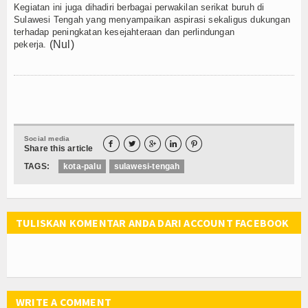
Kegiatan ini juga dihadiri berbagai perwakilan serikat buruh di
Sulawesi Tengah yang menyampaikan aspirasi sekaligus dukungan
terhadap peningkatan kesejahteraan dan perlindungan
(Nul)
pekerja.
Social media





Share this article
TAGS:
kota-palu
sulawesi-tengah
TULISKAN KOMENTAR ANDA DARI ACCOUNT FACEBOOK
WRITE A COMMENT