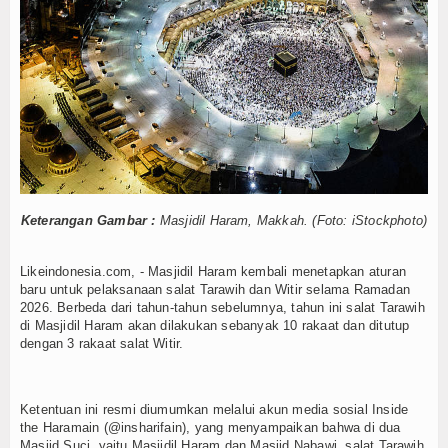
Karyawan Hilang Usai Jatuh dari Tongkang di Mo
Tokoh
Palu, Sigi, dan Donggala Jadi Tujuan Wisata Terb
Akhirnya, Penerbangan Internasional Perdana Pa
Ceramah
Suka Rekam Orang Tanpa Izin Buat Konten? Menk
180 Gempa di Sulteng Tercatat pada Minggu Per
Hikmah
Perhatikan Kualitas Air, Depot di Palu Diminta Pe
Index Berita
Mahasiswi Asal Morut Meninggal di Kos Palu, Kelu
Usai Palu–Guangzhou, Sulteng Bidik Rute Internas
Download
Mayat Perempuan Ditemukan Mengapung di Pantai
Keterangan Gambar :
Masjidil Haram, Makkah. (Foto: iStockphoto)
Karyawan Hilang Usai Jatuh dari Tongkang di Mo
Video
Palu, Sigi, dan Donggala Jadi Tujuan Wisata Terb
Likeindonesia.com, - Masjidil Haram kembali menetapkan aturan
Akhirnya, Penerbangan Internasional Perdana Pa
Gallery
baru untuk pelaksanaan salat Tarawih dan Witir selama Ramadan
Suka Rekam Orang Tanpa Izin Buat Konten? Menk
2026. Berbeda dari tahun-tahun sebelumnya, tahun ini salat Tarawih
Agenda
180 Gempa di Sulteng Tercatat pada Minggu Per
di Masjidil Haram akan dilakukan sebanyak 10 rakaat dan ditutup
dengan 3 rakaat salat Witir.
Perhatikan Kualitas Air, Depot di Palu Diminta Pe
Forum
Register
Ketentuan ini resmi diumumkan melalui akun media sosial Inside
the Haramain (@insharifain), yang menyampaikan bahwa di dua
Masjid Suci, yaitu Masjidil Haram dan Masjid Nabawi, salat Tarawih