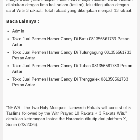
Login
dilakukan dengan lima kali salam (taslim), lalu dilanjutkan dengan
salat Witir 3 rakaat. Total rakaat yang dikerjakan menjadi 13 rakaat.
Baca Lainnya :
Admin
Toko Jual Permen Hamer Candy Di Batu 081356561733 Pesan
Antar
Toko Jual Permen Hamer Candy Di Tulungagung 081356561733
Pesan Antar
Toko Jual Permen Hamer Candy Di Tuban 081356561733 Pesan
Antar
Toko Jual Permen Hamer Candy Di Trenggalek 081356561733
Pesan Antar
"NEWS: The Two Holy Mosques Taraweeh Rakats will consist of 5
Taslims followed by the Witr Prayer. 10 Rakats + 3 Rakats Witr,"
demikian keterangan Inside the Haramain dikutip dari platform X,
Senin (2/2/2026).