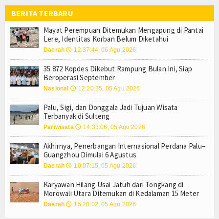
Resmi, Harga Pertamax hingga Pertamax Turbo Tur
Tokoh
BERITA TERBARU
Pemprov Sulteng Sesalkan Pencabutan Status Tu
Mayat Perempuan Ditemukan Mengapung di Pantai L
Mayat Perempuan Ditemukan Mengapung di Pantai
Ceramah
Lere, Identitas Korban Belum Diketahui
Karyawan Hilang Usai Jatuh dari Tongkang di Moro
Daerah
12:37:44, 06 Agu 2026
🕔
Palu, Sigi, dan Donggala Jadi Tujuan Wisata Terban
Hikmah
Akhirnya, Penerbangan Internasional Perdana Pal
35.872 Kopdes Dikebut Rampung Bulan Ini, Siap
Index Berita
Suka Rekam Orang Tanpa Izin Buat Konten? Menko
Beroperasi September
Masa Transisi Darurat Gempa Sigi Resmi Berakhir
Nasional
12:20:35, 05 Agu 2026
🕔
Download
Pemprov Sulteng Resmi Layangkan Surat Keberat
Palu, Sigi, dan Donggala Jadi Tujuan Wisata
Resmi, Harga Pertamax hingga Pertamax Turbo Tur
Video
Terbanyak di Sulteng
Pemprov Sulteng Sesalkan Pencabutan Status Tu
Pariwisata
14:33:06, 05 Agu 2026
🕔
Mayat Perempuan Ditemukan Mengapung di Pantai L
Gallery
Akhirnya, Penerbangan Internasional Perdana Palu–
Karyawan Hilang Usai Jatuh dari Tongkang di Moro
Guangzhou Dimulai 6 Agustus
Agenda
Palu, Sigi, dan Donggala Jadi Tujuan Wisata Terban
Daerah
10:07:15, 05 Agu 2026
🕔
Akhirnya, Penerbangan Internasional Perdana Pal
Forum
Karyawan Hilang Usai Jatuh dari Tongkang di
Morowali Utara Ditemukan di Kedalaman 15 Meter
Register
Daerah
15:20:02, 05 Agu 2026
🕔