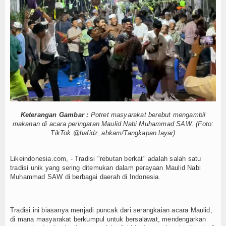
Palu, Sigi, dan Donggala Jadi Tujuan Wisata Terb
Tokoh
Akhirnya, Penerbangan Internasional Perdana Pa
Suka Rekam Orang Tanpa Izin Buat Konten? Menk
Ceramah
Masa Transisi Darurat Gempa Sigi Resmi Berakhi
Perhatikan Kualitas Air, Depot di Palu Diminta Pe
Hikmah
Mahasiswi Asal Morut Meninggal di Kos Palu, Kelu
Index Berita
Usai Palu–Guangzhou, Sulteng Bidik Rute Internas
Mayat Perempuan Ditemukan Mengapung di Pantai
Download
Karyawan Hilang Usai Jatuh dari Tongkang di Mo
Palu, Sigi, dan Donggala Jadi Tujuan Wisata Terb
Keterangan Gambar :
Potret masyarakat berebut mengambil
Video
makanan di acara peringatan Maulid Nabi Muhammad SAW. (Foto:
Akhirnya, Penerbangan Internasional Perdana Pa
TikTok @hafidz_ahkam/Tangkapan layar)
Suka Rekam Orang Tanpa Izin Buat Konten? Menk
Gallery
Masa Transisi Darurat Gempa Sigi Resmi Berakhi
Likeindonesia.com, - Tradisi "rebutan berkat" adalah salah satu
Agenda
Perhatikan Kualitas Air, Depot di Palu Diminta Pe
tradisi unik yang sering ditemukan dalam perayaan Maulid Nabi
Mahasiswi Asal Morut Meninggal di Kos Palu, Kelu
Muhammad SAW di berbagai daerah di Indonesia.
Forum
Register
Tradisi ini biasanya menjadi puncak dari serangkaian acara Maulid,
di mana masyarakat berkumpul untuk bersalawat, mendengarkan