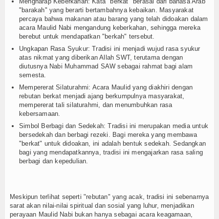
Mengharap Keberkahan: Kata "berkat" berasal dari bahasa Arab
"barakah" yang berarti bertambahnya kebaikan. Masyarakat
percaya bahwa makanan atau barang yang telah didoakan dalam
acara Maulid Nabi mengandung keberkahan, sehingga mereka
berebut untuk mendapatkan "berkah" tersebut.
Ungkapan Rasa Syukur: Tradisi ini menjadi wujud rasa syukur
atas nikmat yang diberikan Allah SWT, terutama dengan
diutusnya Nabi Muhammad SAW sebagai rahmat bagi alam
semesta.
Mempererat Silaturahmi: Acara Maulid yang diakhiri dengan
rebutan berkat menjadi ajang berkumpulnya masyarakat,
mempererat tali silaturahmi, dan menumbuhkan rasa
kebersamaan.
Simbol Berbagi dan Sedekah: Tradisi ini merupakan media untuk
bersedekah dan berbagi rezeki. Bagi mereka yang membawa
"berkat" untuk didoakan, ini adalah bentuk sedekah. Sedangkan
bagi yang mendapatkannya, tradisi ini mengajarkan rasa saling
berbagi dan kepedulian.
​Meskipun terlihat seperti "rebutan" yang acak, tradisi ini sebenarnya
sarat akan nilai-nilai spiritual dan sosial yang luhur, menjadikan
perayaan Maulid Nabi bukan hanya sebagai acara keagamaan,