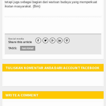
tetapi juga sebagai bagian dari warisan budaya yang memperkuat
ikatan masyarakat. (Bim)
Social media





Share this article
TAGS:
nasional
TULISKAN KOMENTAR ANDA DARI ACCOUNT FACEBOOK
WRITE A COMMENT