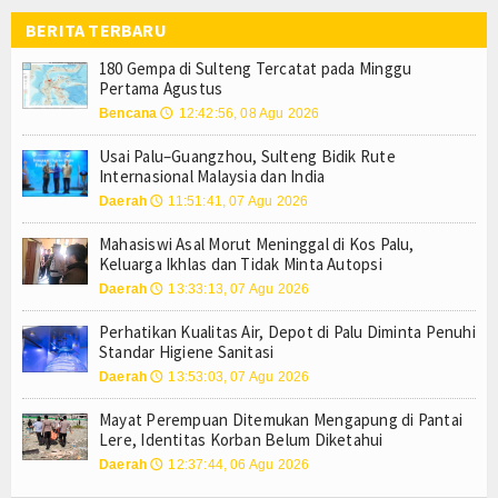
Langgar UU PDP
Tokoh
BERITA TERBARU
igiene Sanitasi
180 Gempa di Sulteng Tercatat pada Minggu
Ceramah
Pertama Agustus
an Tidak Minta Autopsi
Bencana
12:42:56, 08 Agu 2026
🕔
a dan India
Hikmah
tas Korban Belum Diketahui
Usai Palu–Guangzhou, Sulteng Bidik Rute
Index Berita
Ditemukan di Kedalaman 15 Meter
Internasional Malaysia dan India
ng
35.872 Kopdes Dikebut Rampung Bulan Ini, Siap Beroperasi Septem
Daerah
11:51:41, 07 Agu 2026
🕔
Download
Dimulai 6 Agustus
Mahasiswi Asal Morut Meninggal di Kos Palu,
Langgar UU PDP
Video
Keluarga Ikhlas dan Tidak Minta Autopsi
Daerah
13:33:13, 07 Agu 2026
🕔
igiene Sanitasi
Gallery
an Tidak Minta Autopsi
Perhatikan Kualitas Air, Depot di Palu Diminta Penuhi
Standar Higiene Sanitasi
a dan India
Agenda
Daerah
13:53:03, 07 Agu 2026
🕔
tas Korban Belum Diketahui
Forum
Mayat Perempuan Ditemukan Mengapung di Pantai
Lere, Identitas Korban Belum Diketahui
Register
Daerah
12:37:44, 06 Agu 2026
🕔