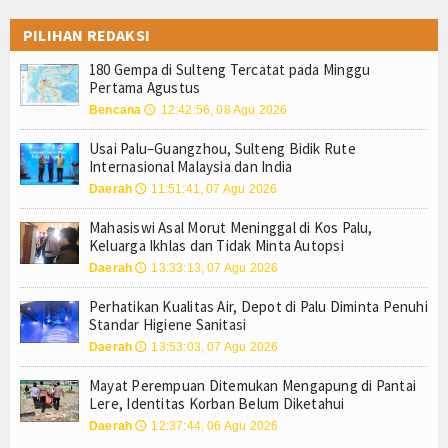
Login
PILIHAN REDAKSI
180 Gempa di Sulteng Tercatat pada Minggu
Pertama Agustus
Bencana
12:42:56, 08 Agu 2026
🕔
Usai Palu–Guangzhou, Sulteng Bidik Rute
Internasional Malaysia dan India
Daerah
11:51:41, 07 Agu 2026
🕔
Mahasiswi Asal Morut Meninggal di Kos Palu,
Keluarga Ikhlas dan Tidak Minta Autopsi
Daerah
13:33:13, 07 Agu 2026
🕔
Perhatikan Kualitas Air, Depot di Palu Diminta Penuhi
Standar Higiene Sanitasi
Daerah
13:53:03, 07 Agu 2026
🕔
Mayat Perempuan Ditemukan Mengapung di Pantai
Lere, Identitas Korban Belum Diketahui
Daerah
12:37:44, 06 Agu 2026
🕔