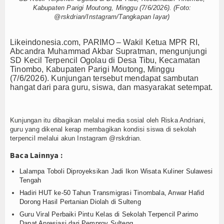
Login
Kabupaten Parigi Moutong, Minggu (7/6/2026). (Foto:
@rskdrian/Instagram/Tangkapan layar)
L
ikeindonesia.com, PARIMO – Wakil Ketua MPR RI,
Abcandra Muhammad Akbar Supratman, mengunjungi
SD Kecil Terpencil Ogolau di Desa Tibu, Kecamatan
Tinombo, Kabupaten Parigi Moutong, Minggu
(7/6/2026). Kunjungan tersebut mendapat sambutan
hangat dari para guru, siswa, dan masyarakat setempat.
Kunjungan itu dibagikan melalui media sosial oleh Riska Andriani,
guru yang dikenal kerap membagikan kondisi siswa di sekolah
terpencil melalui akun Instagram @rskdrian.
Baca Lainnya :
Lalampa Toboli Diproyeksikan Jadi Ikon Wisata Kuliner Sulawesi
Tengah
Hadiri HUT ke-50 Tahun Transmigrasi Tinombala, Anwar Hafid
Dorong Hasil Pertanian Diolah di Sulteng
Guru Viral Perbaiki Pintu Kelas di Sekolah Terpencil Parimo
Dapat Apresiasi dari Pemprov Sulteng