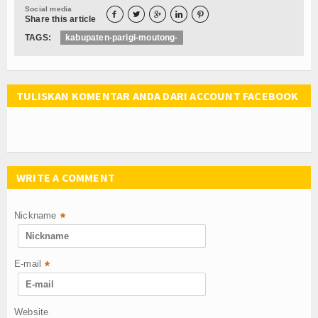
Social media





Share this article
TAGS:
kabupaten-parigi-moutong-
TULISKAN KOMENTAR ANDA DARI ACCOUNT FACEBOOK
WRITE A COMMENT
Nickname
*
E-mail
*
Website